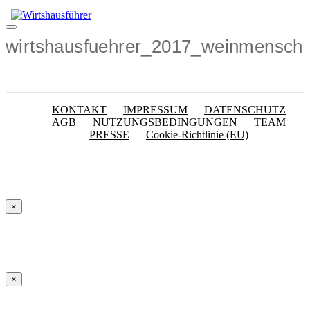
Zum
Inhalt
Menü
springen
wirtshausfuehrer_2017_weinmensch
KONTAKT
IMPRESSUM
DATENSCHUTZ
AGB
NUTZUNGSBEDINGUNGEN
TEAM
PRESSE
Cookie-Richtlinie (EU)
×
×