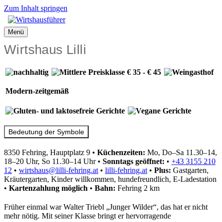
Zum Inhalt springen
Menü
Wirtshaus Lilli
Modern-zeitgemäß
Bedeutung der Symbole
8350 Fehring, Hauptplatz 9
•
Küchenzeiten:
Mo, Do–Sa 11.30–14,
18–20 Uhr, So 11.30–14 Uhr
•
Sonntags geöffnet:
•
+43 3155 210
12
•
wirtshaus@lilli-fehring.at
•
lilli-fehring.at
•
Plus:
Gastgarten,
Kräutergarten, Kinder willkommen, hundefreundlich, E-Ladestation
•
Kartenzahlung
möglich
•
Bahn:
Fehring 2 km
Früher einmal war Walter Triebl „Junger Wilder“, das hat er nicht
mehr nötig. Mit seiner Klasse bringt er hervorragende