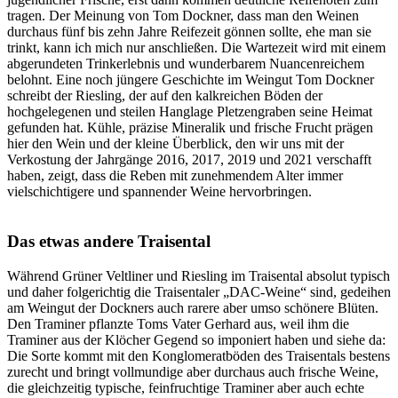
tragen. Der Meinung von Tom Dockner, dass man den Weinen
durchaus fünf bis zehn Jahre Reifezeit gönnen sollte, ehe man sie
trinkt, kann ich mich nur anschließen. Die Wartezeit wird mit einem
abgerundeten Trinkerlebnis und wunderbarem Nuancenreichem
belohnt. Eine noch jüngere Geschichte im Weingut Tom Dockner
schreibt der Riesling, der auf den kalkreichen Böden der
hochgelegenen und steilen Hanglage Pletzengraben seine Heimat
gefunden hat. Kühle, präzise Mineralik und frische Frucht prägen
hier den Wein und der kleine Überblick, den wir uns mit der
Verkostung der Jahrgänge 2016, 2017, 2019 und 2021 verschafft
haben, zeigt, dass die Reben mit zunehmendem Alter immer
vielschichtigere und spannender Weine hervorbringen.
Das etwas andere Traisental
Während Grüner Veltliner und Riesling im Traisental absolut typisch
und daher folgerichtig die Traisentaler „DAC-Weine“ sind, gedeihen
am Weingut der Dockners auch rarere aber umso schönere Blüten.
Den Traminer pflanzte Toms Vater Gerhard aus, weil ihm die
Traminer aus der Klöcher Gegend so imponiert haben und siehe da:
Die Sorte kommt mit den Konglomeratböden des Traisentals bestens
zurecht und bringt vollmundige aber durchaus auch frische Weine,
die gleichzeitig typische, feinfruchtige Traminer aber auch echte