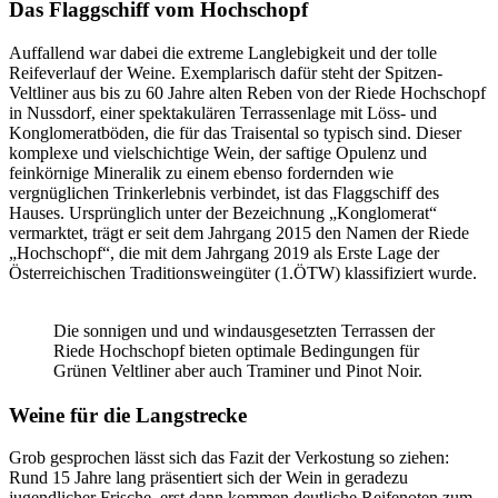
Das Flaggschiff vom Hochschopf
Auffallend war dabei die extreme Langlebigkeit und der tolle
Reifeverlauf der Weine. Exemplarisch dafür steht der Spitzen-
Veltliner aus bis zu 60 Jahre alten Reben von der Riede Hochschopf
in Nussdorf, einer spektakulären Terrassenlage mit Löss- und
Konglomeratböden, die für das Traisental so typisch sind. Dieser
komplexe und vielschichtige Wein, der saftige Opulenz und
feinkörnige Mineralik zu einem ebenso fordernden wie
vergnüglichen Trinkerlebnis verbindet, ist das Flaggschiff des
Hauses. Ursprünglich unter der Bezeichnung „Konglomerat“
vermarktet, trägt er seit dem Jahrgang 2015 den Namen der Riede
„Hochschopf“, die mit dem Jahrgang 2019 als Erste Lage der
Österreichischen Traditionsweingüter (1.ÖTW) klassifiziert wurde.
Die sonnigen und und windausgesetzten Terrassen der
Riede Hochschopf bieten optimale Bedingungen für
Grünen Veltliner aber auch Traminer und Pinot Noir.
Weine für die Langstrecke
Grob gesprochen lässt sich das Fazit der Verkostung so ziehen:
Rund 15 Jahre lang präsentiert sich der Wein in geradezu
jugendlicher Frische, erst dann kommen deutliche Reifenoten zum