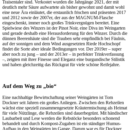
Traisentaler sind. Verkostet wurden die Jahrgänge 2021, der mit
deutlich mehr Säure aufwartete als bisher gewohnt und damit wohl
eine neue Ära einläutet, die erstaunlich frischen und präsenten 2017
und 2012 sowie der 2007er, der aus der MAGNUM-Flasche
eingeschenkt, immer noch großes Trinkvergnügen bereitet. Eine
Spielwiese des Winzers ist der Pinot Noir, eine Diva im Weingarten
und gerade deshalb eine Herausforderung für den Winzer. Durch die
dünnen Beerenhäute sind die Trauben sehr empfindlich bei Fäulnis,
auf der sonnigen und dem Wind ausgesetzten Riede Hochschopf
findet die Sorte aber ideale Bedingungen vor. Der 2019er – super
aber noch zu jung – und der 2013er – in perfekter Trinkverfassung
–, zeigten mit ihrer Finesse und Eleganz eine burgundische Stilistik
und haben gleichzeitig das Rückgrat für viele schöne Reifejahre.
Auf dem Weg zu „bio“
Eine nachhaltige Bewirtschaftung seiner Weingärten ist Tom
Dockner seit Jahren ein großes Anliegen. Zwischen den Rebzeilen
wächst eine speziell zusammengesetzte Kräutermischung als Heimat
für viele Nützlinge, die Rebzeilen sind dauerbegrünt. Mit händischer
Laubarbeit und Lese werden die Rebstöcke besonders schonend
behandelt und durch Kompost-Zugaben ist ein ständiger Humus-
Aufbau in den Weingärten im Gange. Darum war es für Dockner