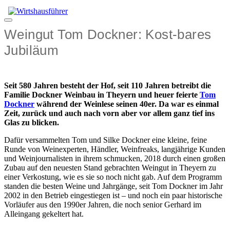
Zum
Inhalt
Menü
springen
Weingut Tom Dockner: Kost-bares
Jubiläum
Seit 580 Jahren besteht der Hof, seit 110 Jahren betreibt die
Familie Dockner Weinbau in Theyern und heuer feierte
Tom
Dockner
während der Weinlese seinen 40er. Da war es einmal
Zeit, zurück und auch nach vorn aber vor allem ganz tief ins
Glas zu blicken.
Dafür versammelten Tom und Silke Dockner eine kleine, feine
Runde von Weinexperten, Händler, Weinfreaks, langjährige Kunden
und Weinjournalisten in ihrem schmucken, 2018 durch einen großen
Zubau auf den neuesten Stand gebrachten Weingut in Theyern zu
einer Verkostung, wie es sie so noch nicht gab. Auf dem Programm
standen die besten Weine und Jahrgänge, seit Tom Dockner im Jahr
2002 in den Betrieb eingestiegen ist – und noch ein paar historische
Vorläufer aus den 1990er Jahren, die noch senior Gerhard im
Alleingang gekeltert hat.