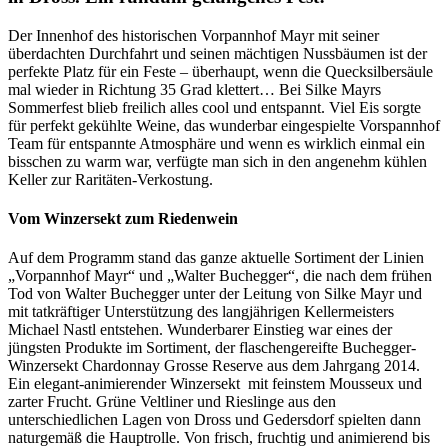
Der Innenhof des historischen Vorpannhof Mayr mit seiner
überdachten Durchfahrt und seinen mächtigen Nussbäumen ist der
perfekte Platz für ein Feste – überhaupt, wenn die Quecksilbersäule
mal wieder in Richtung 35 Grad klettert… Bei Silke Mayrs
Sommerfest blieb freilich alles cool und entspannt. Viel Eis sorgte
für perfekt gekühlte Weine, das wunderbar eingespielte Vorspannhof
Team für entspannte Atmosphäre und wenn es wirklich einmal ein
bisschen zu warm war, verfügte man sich in den angenehm kühlen
Keller zur Raritäten-Verkostung.
Vom Winzersekt zum Riedenwein
Auf dem Programm stand das ganze aktuelle Sortiment der Linien
„Vorpannhof Mayr“ und „Walter Buchegger“, die nach dem frühen
Tod von Walter Buchegger unter der Leitung von Silke Mayr und
mit tatkräftiger Unterstützung des langjährigen Kellermeisters
Michael Nastl entstehen. Wunderbarer Einstieg war eines der
jüngsten Produkte im Sortiment, der flaschengereifte Buchegger-
Winzersekt Chardonnay Grosse Reserve aus dem Jahrgang 2014.
Ein elegant-animierender Winzersekt mit feinstem Mousseux und
zarter Frucht. Grüne Veltliner und Rieslinge aus den
unterschiedlichen Lagen von Dross und Gedersdorf spielten dann
naturgemäß die Hauptrolle. Von frisch, fruchtig und animierend bis