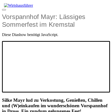
Zum
Inhalt
Menü
springen
Vorspannhof Mayr: Lässiges
Sommerfest im Kremstal
Diese Diashow benötigt JavaScript.
Silke Mayr lud zu Verkostung, Genießen, Chillen
und (W)einkaufen im wunderschönen Vorspannhof
in Dross. Ein rundum gelungenes Fest!