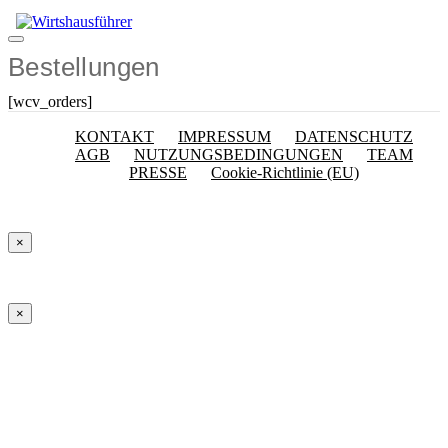
Zum
Inhalt
Menü
springen
Bestellungen
[wcv_orders]
KONTAKT
IMPRESSUM
DATENSCHUTZ
AGB
NUTZUNGSBEDINGUNGEN
TEAM
PRESSE
Cookie-Richtlinie (EU)
×
×