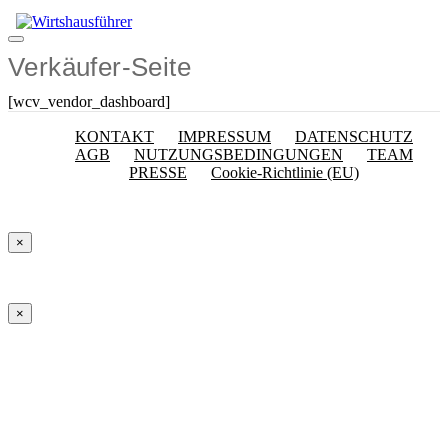
Zum
Inhalt
Menü
springen
Verkäufer-Seite
[wcv_vendor_dashboard]
KONTAKT
IMPRESSUM
DATENSCHUTZ
AGB
NUTZUNGSBEDINGUNGEN
TEAM
PRESSE
Cookie-Richtlinie (EU)
×
×