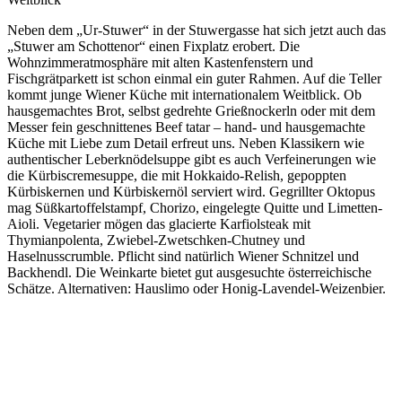
Neben dem „Ur-Stuwer“ in der Stuwergasse hat sich jetzt auch das
„Stuwer am Schottenor“ einen Fixplatz erobert. Die
Wohnzimmeratmosphäre mit alten Kastenfenstern und
Fischgrätparkett ist schon einmal ein guter Rahmen. Auf die Teller
kommt junge Wiener Küche mit internationalem Weitblick. Ob
hausgemachtes Brot, selbst gedrehte Grießnockerln oder mit dem
Messer fein geschnittenes Beef tatar – hand- und hausgemachte
Küche mit Liebe zum Detail erfreut uns. Neben Klassikern wie
authentischer Leberknödelsuppe gibt es auch Verfeinerungen wie
die Kürbiscremesuppe, die mit Hokkaido-Relish, gepoppten
Kürbiskernen und Kürbiskernöl serviert wird. Gegrillter Oktopus
mag Süßkartoffelstampf, Chorizo, eingelegte Quitte und Limetten-
Aioli. Vegetarier mögen das glacierte Karfiolsteak mit
Thymianpolenta, Zwiebel-Zwetschken-Chutney und
Haselnusscrumble. Pflicht sind natürlich Wiener Schnitzel und
Backhendl. Die Weinkarte bietet gut ausgesuchte österreichische
Schätze. Alternativen: Hauslimo oder Honig-Lavendel-Weizenbier.