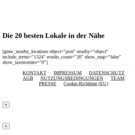
Die 20 besten Lokale in der Nähe
[gmw_nearby_locations object="post" nearby="object"
include_terms="1324" results_count="20" show_map="false"
show_taxonomies="0"]
KONTAKT
IMPRESSUM
DATENSCHUTZ
AGB
NUTZUNGSBEDINGUNGEN
TEAM
PRESSE
Cookie-Richtlinie (EU)
×
×