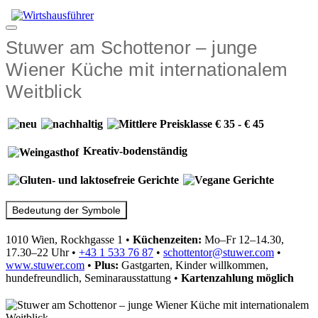
Zum
Inhalt
Menü
springen
Stuwer am Schottenor – junge
Wiener Küche mit internationalem
Weitblick
Kreativ-bodenständig
Bedeutung der Symbole
1010 Wien, Rockhgasse 1
•
Küchenzeiten:
Mo–Fr 12–14.30,
17.30–22 Uhr
•
+43 1 533 76 87
•
schottentor@stuwer.com
•
www.stuwer.com
•
Plus:
Gastgarten, Kinder willkommen,
hundefreundlich, Seminarausstattung
•
Kartenzahlung
möglich