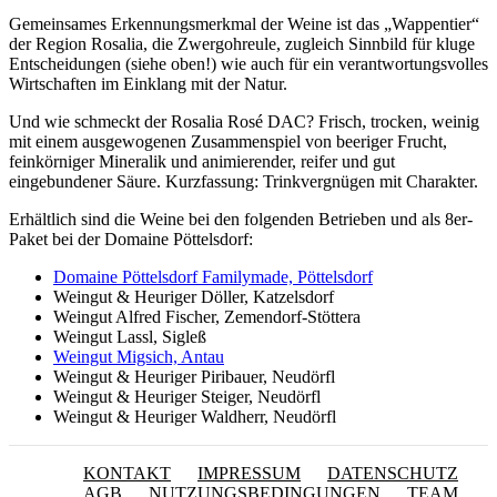
Gemeinsames Erkennungsmerkmal der Weine ist das „Wappentier“
der Region Rosalia, die Zwergohreule, zugleich Sinnbild für kluge
Entscheidungen (siehe oben!) wie auch für ein verantwortungsvolles
Wirtschaften im Einklang mit der Natur.
Und wie schmeckt der Rosalia Rosé DAC? Frisch, trocken, weinig
mit einem ausgewogenen Zusammenspiel von beeriger Frucht,
feinkörniger Mineralik und animierender, reifer und gut
eingebundener Säure. Kurzfassung: Trinkvergnügen mit Charakter.
Erhältlich sind die Weine bei den folgenden Betrieben und als 8er-
Paket bei der Domaine Pöttelsdorf:
Domaine Pöttelsdorf Familymade, Pöttelsdorf
Weingut & Heuriger Döller, Katzelsdorf
Weingut Alfred Fischer, Zemendorf-Stöttera
Weingut Lassl, Sigleß
Weingut Migsich, Antau
Weingut & Heuriger Piribauer, Neudörfl
Weingut & Heuriger Steiger, Neudörfl
Weingut & Heuriger Waldherr, Neudörfl
KONTAKT
IMPRESSUM
DATENSCHUTZ
AGB
NUTZUNGSBEDINGUNGEN
TEAM