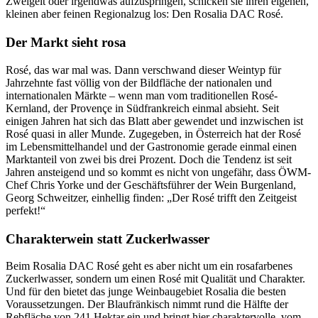
Zweigelt oder irgendwas aufzuspringen, schicken sie ihren eigenen,
kleinen aber feinen Regionalzug los: Den Rosalia DAC Rosé.
Der Markt sieht rosa
Rosé, das war mal was. Dann verschwand dieser Weintyp für
Jahrzehnte fast völlig von der Bildfläche der nationalen und
internationalen Märkte – wenn man vom traditionellen Rosé-
Kernland, der Provençe in Südfrankreich einmal absieht. Seit
einigen Jahren hat sich das Blatt aber gewendet und inzwischen ist
Rosé quasi in aller Munde. Zugegeben, in Österreich hat der Rosé
im Lebensmittelhandel und der Gastronomie gerade einmal einen
Marktanteil von zwei bis drei Prozent. Doch die Tendenz ist seit
Jahren ansteigend und so kommt es nicht von ungefähr, dass ÖWM-
Chef Chris Yorke und der Geschäftsführer der Wein Burgenland,
Georg Schweitzer, einhellig finden: „Der Rosé trifft den Zeitgeist
perfekt!“
Charakterwein statt Zuckerlwasser
Beim Rosalia DAC Rosé geht es aber nicht um ein rosafarbenes
Zuckerlwasser, sondern um einen Rosé mit Qualität und Charakter.
Und für den bietet das junge Weinbaugebiet Rosalia die besten
Voraussetzungen. Der Blaufränkisch nimmt rund die Hälfte der
Rebfläche von 241 Hektar ein und bringt hier charaktervolle, vom