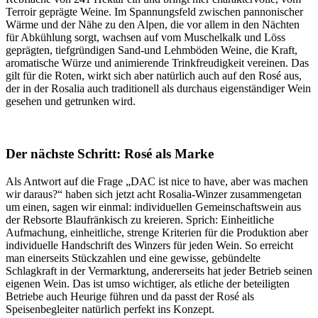
Terroir geprägte Weine. Im Spannungsfeld zwischen pannonischer
Wärme und der Nähe zu den Alpen, die vor allem in den Nächten
für Abkühlung sorgt, wachsen auf vom Muschelkalk und Löss
geprägten, tiefgründigen Sand-und Lehmböden Weine, die Kraft,
aromatische Würze und animierende Trinkfreudigkeit vereinen. Das
gilt für die Roten, wirkt sich aber natürlich auch auf den Rosé aus,
der in der Rosalia auch traditionell als durchaus eigenständiger Wein
gesehen und getrunken wird.
Der nächste Schritt: Rosé als Marke
Als Antwort auf die Frage „DAC ist nice to have, aber was machen
wir daraus?“ haben sich jetzt acht Rosalia-Winzer zusammengetan
um einen, sagen wir einmal: individuellen Gemeinschaftswein aus
der Rebsorte Blaufränkisch zu kreieren. Sprich: Einheitliche
Aufmachung, einheitliche, strenge Kriterien für die Produktion aber
individuelle Handschrift des Winzers für jeden Wein. So erreicht
man einerseits Stückzahlen und eine gewisse, gebündelte
Schlagkraft in der Vermarktung, andererseits hat jeder Betrieb seinen
eigenen Wein. Das ist umso wichtiger, als etliche der beteiligten
Betriebe auch Heurige führen und da passt der Rosé als
Speisenbegleiter natürlich perfekt ins Konzept.