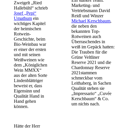
Ein starkes Team:
Zweigelt „Ried
Marketing- und
Hallebühl“ schrieb
Vertriebsmann David
Josef „Pepi“
Reidl und Winzer
Umathum
ein
Michael Kerschbaum
,
wichtiges Kapitel
die neben den
der heimischen
bekannten Top-
Rotwein-
Rotweinen auch
Geschichte, beim
Überraschendes in
Bio-Weinbau war
weiß im Gepäck hatten:
er einer der ersten
Die Trauben für die
und mit seinen
Grüne Veltliner
Weißweinen wie
Reserve 2021 und die
dem „Königlichen
Chardonnay Reserve
Wein MMXX“
2021stammen
aus der alten Sorte
schmeckbar vom
Lindenblättriger
Leithaberg, in Sachen
beweist er, dass
Qualität stehen sie
Eigensinn und
„Impressario“ „Cuvée
Qualität Hand in
Kerschbaum“ & Co.
Hand gehen
um nichts nach.
können.
Hätte der Herr