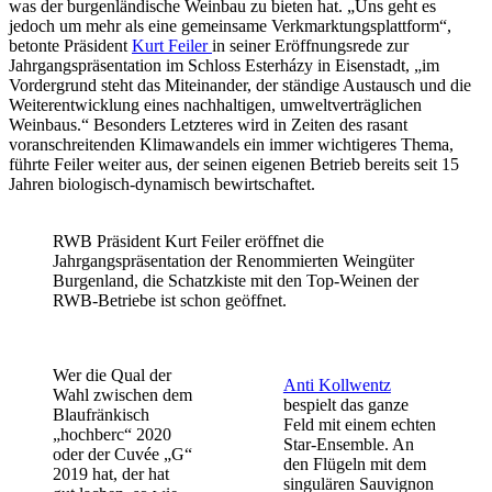
was der burgenländische Weinbau zu bieten hat. „Uns geht es
jedoch um mehr als eine gemeinsame Verkmarktungsplattform“,
betonte Präsident
Kurt Feiler
in seiner Eröffnungsrede zur
Jahrgangspräsentation im Schloss Esterházy in Eisenstadt, „im
Vordergrund steht das Miteinander, der ständige Austausch und die
Weiterentwicklung eines nachhaltigen, umweltverträglichen
Weinbaus.“ Besonders Letzteres wird in Zeiten des rasant
voranschreitenden Klimawandels ein immer wichtigeres Thema,
führte Feiler weiter aus, der seinen eigenen Betrieb bereits seit 15
Jahren biologisch-dynamisch bewirtschaftet.
RWB Präsident Kurt Feiler eröffnet die
Jahrgangspräsentation der Renommierten Weingüter
Burgenland, die Schatzkiste mit den Top-Weinen der
RWB-Betriebe ist schon geöffnet.
Wer die Qual der
Anti Kollwentz
Wahl zwischen dem
bespielt das ganze
Blaufränkisch
Feld mit einem echten
„hochberc“ 2020
Star-Ensemble. An
oder der Cuvée „G“
den Flügeln mit dem
2019 hat, der hat
singulären Sauvignon