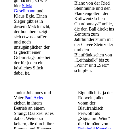
gut lachen, so wie
Blanc von der Ried
hier
Silvia
Steinmühle und den
Gesel
lmann
und
Flankengöttern der
Klaus Egle. Einen
Kollwentz’schen
Sieger gibt es in
Chardonnay-Familie,
diesem Match nicht,
die den Ball direkt ins
der hochberc zeigt
Zentrum zum
sich etwas straffer
Jahrhundertsturm mit
und noch
der Cuvée Steinzeiler
unzugänglicher, der
und den
G gleicht einer
Blaufränkischen von
Geburtstagstorte bei
„Leithakalk“ bis zu
der für jeden ein
„Point“ und „Setz“
köstliches Stück
schupfen.
dabei ist.
Junior Johannes und
Eigentlich ist ja der
Vater
Paul Achs
Rotwein, allen
ziehen in ihrem
voran der
Betrieb an einem
Blaufränkisch
Strang: Das Ziel ist es
Perwolff als
dabei, Weine zu
„Signature-Wine“
keltern, die durch ihre
die Domäne von
Finesse und Eleganz
Reinhold Krutzler
.