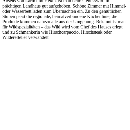
Abseits von Lärm und Hektik ist man beim Genusswirt im
prächtigen Landhaus gut aufgehoben. Schöne Zimmer mit Himmel-
oder Wasserbett laden zum Übernachten ein. Zu den gemütlichen
Stuben passt die regionale, heimatverbundene Küchenlinie, die
Produkte kommen nahezu alle aus der Umgebung. Bekannt ist man
für Wildspezialitäten – das Wild wird vom Chef des Hauses erlegt
und zu Schmankerln wie Hirschcarpaccio, Hirschsteak oder
Wildererteller verwandelt.