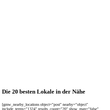
Die 20 besten Lokale in der Nähe
[gmw_nearby_locations object="post" nearby="object"
include_terms="1324" results_count="20" show_map="false"