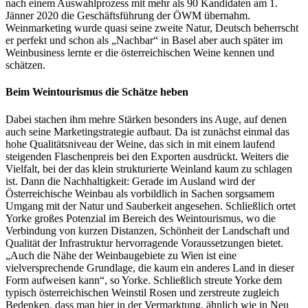
nach einem Auswahlprozess mit mehr als 90 Kandidaten am 1.
Jänner 2020 die Geschäftsführung der ÖWM übernahm.
Weinmarketing wurde quasi seine zweite Natur, Deutsch beherrscht
er perfekt und schon als „Nachbar“ in Basel aber auch später im
Weinbusiness lernte er die österreichischen Weine kennen und
schätzen.
Beim Weintourismus die Schätze heben
Dabei stachen ihm mehre Stärken besonders ins Auge, auf denen
auch seine Marketingstrategie aufbaut. Da ist zunächst einmal das
hohe Qualitätsniveau der Weine, das sich in mit einem laufend
steigenden Flaschenpreis bei den Exporten ausdrückt. Weiters die
Vielfalt, bei der das klein strukturierte Weinland kaum zu schlagen
ist. Dann die Nachhaltigkeit: Gerade im Ausland wird der
Österreichische Weinbau als vorbildlich in Sachen sorgsamem
Umgang mit der Natur und Sauberkeit angesehen. Schließlich ortet
Yorke großes Potenzial im Bereich des Weintourismus, wo die
Verbindung von kurzen Distanzen, Schönheit der Landschaft und
Qualität der Infrastruktur hervorragende Voraussetzungen bietet.
„Auch die Nähe der Weinbaugebiete zu Wien ist eine
vielversprechende Grundlage, die kaum ein anderes Land in dieser
Form aufweisen kann“, so Yorke. Schließlich streute Yorke dem
typisch österreichischen Weinstil Rosen und zerstreute zugleich
Bedenken, dass man hier in der Vermarktung, ähnlich wie in Neu