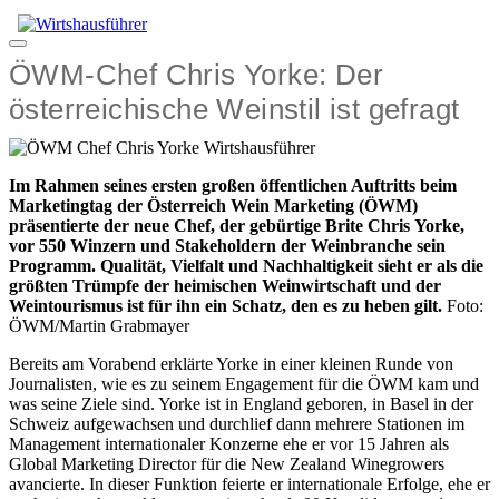
Zum
Inhalt
Menü
springen
ÖWM-Chef Chris Yorke: Der
österreichische Weinstil ist gefragt
Im Rahmen seines ersten großen öffentlichen Auftritts beim
Marketingtag der Österreich Wein Marketing (ÖWM)
präsentierte der neue Chef, der gebürtige Brite Chris Yorke,
vor 550 Winzern und Stakeholdern der Weinbranche sein
Programm. Qualität, Vielfalt und Nachhaltigkeit sieht er als die
größten Trümpfe der heimischen Weinwirtschaft und der
Weintourismus ist für ihn ein Schatz, den es zu heben gilt.
Foto:
ÖWM/Martin Grabmayer
Bereits am Vorabend erklärte Yorke in einer kleinen Runde von
Journalisten, wie es zu seinem Engagement für die ÖWM kam und
was seine Ziele sind. Yorke ist in England geboren, in Basel in der
Schweiz aufgewachsen und durchlief dann mehrere Stationen im
Management internationaler Konzerne ehe er vor 15 Jahren als
Global Marketing Director für die New Zealand Winegrowers
avancierte. In dieser Funktion feierte er internationale Erfolge, ehe er