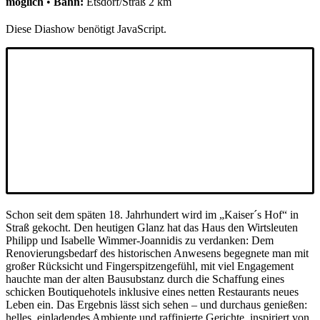
möglich
•
Bahn:
Etsdorf/Straß 2 km
Diese Diashow benötigt JavaScript.
Schon seit dem späten 18. Jahrhundert wird im „Kaiser´s Hof“ in
Straß gekocht. Den heutigen Glanz hat das Haus den Wirtsleuten
Philipp und Isabelle Wimmer-Joannidis zu verdanken: Dem
Renovierungsbedarf des historischen Anwesens begegnete man mit
großer Rücksicht und Fingerspitzengefühl, mit viel Engagement
hauchte man der alten Bausubstanz durch die Schaffung eines
schicken Boutiquehotels inklusive eines netten Restaurants neues
Leben ein. Das Ergebnis lässt sich sehen – und durchaus genießen:
helles, einladendes Ambiente und raffinierte Gerichte, inspiriert von