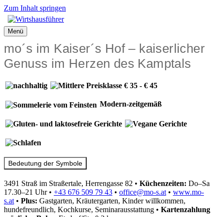
Zum Inhalt springen
Menü
mo´s im Kaiser´s Hof – kaiserlicher
Genuss im Herzen des Kamptals
Modern-zeitgemäß
Bedeutung der Symbole
3491 Straß im Straßertale, Herrengasse 82
•
Küchenzeiten:
Do–Sa
17.30–21 Uhr
•
+43 676 509 79 43
•
office@mo-s.at
•
www.mo-
s.at
•
Plus:
Gastgarten, Kräutergarten, Kinder willkommen,
hundefreundlich, Kochkurse, Seminarausstattung
•
Kartenzahlung