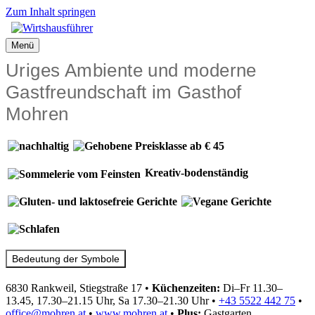
Zum Inhalt springen
Menü
Uriges Ambiente und moderne
Gastfreundschaft im Gasthof
Mohren
Kreativ-bodenständig
Bedeutung der Symbole
6830 Rankweil, Stiegstraße 17
•
Küchenzeiten:
Di–Fr 11.30–
13.45, 17.30–21.15 Uhr, Sa 17.30–21.30 Uhr
•
+43 5522 442 75
•
office@mohren.at
•
www.mohren.at
•
Plus:
Gastgarten,