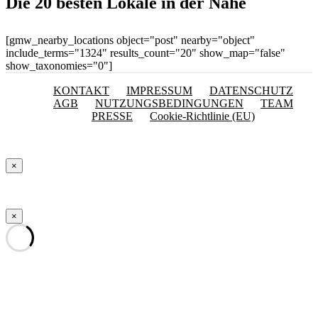
Die 20 besten Lokale in der Nähe
[gmw_nearby_locations object="post" nearby="object"
include_terms="1324" results_count="20" show_map="false"
show_taxonomies="0"]
KONTAKT
IMPRESSUM
DATENSCHUTZ
AGB
NUTZUNGSBEDINGUNGEN
TEAM
PRESSE
Cookie-Richtlinie (EU)
×
×