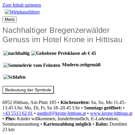
Zum Inhalt springen
Menü
Nachhaltiger Bregenzerwälder
Genuss im Hotel Krone in Hittisau
Modern-zeitgemäß
Bedeutung der Symbole
6952 Hittisau, Am Platz 185
•
Küchenzeiten:
Sa, So, Mo 11.45–
13.45 Uhr; Mo, Di, Fr, Sa 18–20.45 Uhr
•
Sonntags geöffnet:
•
+43 5513 62 01
•
gasthof@krone-hittisau.at
•
www.krone-hittisau.at
•
Plus:
Kinder willkommen, hundefreundlich, E-Ladestation,
Seminarausstattung
•
Kartenzahlung
möglich
•
Bahn:
Dornbirn
23 km