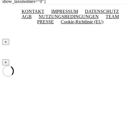
show_taxonomies="0"]
KONTAKT
IMPRESSUM
DATENSCHUTZ
AGB
NUTZUNGSBEDINGUNGEN
TEAM
PRESSE
Cookie-Richtlinie (EU)
×
×