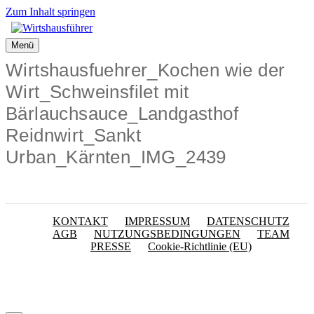
Zum Inhalt springen
Menü
Wirtshausfuehrer_Kochen wie der
Wirt_Schweinsfilet mit
Bärlauchsauce_Landgasthof
Reidnwirt_Sankt
Urban_Kärnten_IMG_2439
KONTAKT
IMPRESSUM
DATENSCHUTZ
AGB
NUTZUNGSBEDINGUNGEN
TEAM
PRESSE
Cookie-Richtlinie (EU)