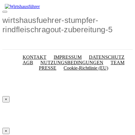
Zum
Inhalt
Menü
springen
wirtshausfuehrer-stumpfer-
rindfleischragout-zubereitung-5
KONTAKT
IMPRESSUM
DATENSCHUTZ
AGB
NUTZUNGSBEDINGUNGEN
TEAM
PRESSE
Cookie-Richtlinie (EU)
×
×