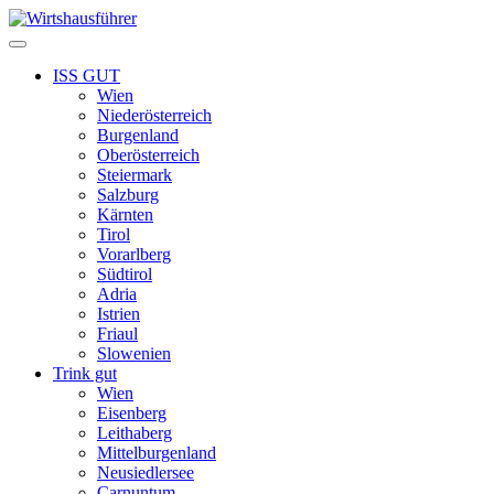
Zum
Inhalt
Menü
springen
ISS GUT
Wien
Niederösterreich
Burgenland
Oberösterreich
Steiermark
Salzburg
Kärnten
Tirol
Vorarlberg
Südtirol
Adria
Istrien
Friaul
Slowenien
Trink gut
Wien
Eisenberg
Leithaberg
Mittelburgenland
Neusiedlersee
Carnuntum