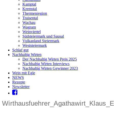
Kamptal
Kremstal
Thermenregion
Traisental
Wachau
Wagram
Weinviertel
Südsteiermark und Sausal
Vulkanland Steiermark
Weststeiermark
Schlaf gut
Nachhaltig Wirten
Der Nachhaltig Wirten Preis 2025
Nachhaltig Wirten Interviews
Nachhaltig Wirten Gewinner 2023
Wein mit Egle
NEWS
Rezepte
Newsletter
Wirthausfuehrer_Agathawirt_Klaus_