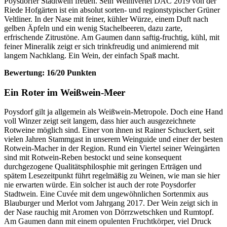
Poysdorfer Stadtwein freuen. Sein Weinivertel DAC 2019 von der
Riede Hofgärten ist ein absolut sorten- und regionstypischer Grüner
Veltliner. In der Nase mit feiner, kühler Würze, einem Duft nach
gelben Äpfeln und ein wenig Stachelbeeren, dazu zarte,
erfrischende Zitrustöne. Am Gaumen dann saftig-fruchtig, kühl, mit
feiner Mineralik zeigt er sich trinkfreudig und animierend mit
langem Nachklang. Ein Wein, der einfach Spaß macht.
Bewertung: 16/20 Punkten
Ein Roter im Weißwein-Meer
Poysdorf gilt ja allgemein als Weißwein-Metropole. Doch eine Hand
voll Winzer zeigt seit langem, dass hier auch ausgezeichnete
Rotweine möglich sind. Einer von ihnen ist Rainer Schuckert, seit
vielen Jahren Stammgast in unserem Weinguide und einer der besten
Rotwein-Macher in der Region. Rund ein Viertel seiner Weingärten
sind mit Rotwein-Reben bestockt und seine konsequent
durchgezogene Qualitätsphilosphie mit geringen Erträgen und
spätem Lesezeitpunkt führt regelmäßig zu Weinen, wie man sie hier
nie erwarten würde. Ein solcher ist auch der rote Poysdorfer
Stadtwein. Eine Cuvée mit dem ungewöhnlichen Sortenmix aus
Blauburger und Merlot vom Jahrgang 2017. Der Wein zeigt sich in
der Nase rauchig mit Aromen von Dörrzwetschken und Rumtopf.
Am Gaumen dann mit einem opulenten Fruchtkörper, viel Druck