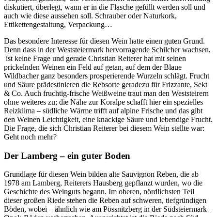
diskutiert, überlegt, wann er in die Flasche gefüllt werden soll und
auch wie diese aussehen soll. Schrauber oder Naturkork,
Ettikettengestaltung, Verpackung…
Das besondere Interesse für diesen Wein hatte einen guten Grund.
Denn dass in der Weststeiermark hervorragende Schilcher wachsen,
ist keine Frage und gerade Christian Reiterer hat mit seinen
prickelnden Weinen ein Feld auf getan, auf dem der Blaue
Wildbacher ganz besonders prosperierende Wurzeln schlägt. Frucht
und Säure prädestinieren die Rebsorte geradezu für Frizzante, Sekt
& Co. Auch fruchtig-frische Weißweine traut man den Weststeirern
ohne weiteres zu; die Nähe zur Koralpe schafft hier ein spezielles
Reizklima – südliche Wärme trifft auf alpine Frische und das gibt
den Weinen Leichtigkeit, eine knackige Säure und lebendige Frucht.
Die Frage, die sich Christian Reiterer bei diesem Wein stellte war:
Geht noch mehr?
Der Lamberg – ein guter Boden
Grundlage für diesen Wein bilden alte Sauvignon Reben, die ab
1978 am Lamberg, Reiterers Hausberg gepflanzt wurden, wo die
Geschichte des Weinguts begann. Im oberen, nördlichsten Teil
dieser großen Riede stehen die Reben auf schweren, tiefgründigen
Böden, wobei – ähnlich wie am Pössnitzberg in der Südsteiermark –