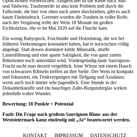
Opok-Böden vorherrschen. Ausgerichtet ist die Riede nach Süd-
und Südwest, Traubenreife ist also kein Problem und durch die
Fallwinde, die hier von oben nach unten durchziehen, gibt es auch
kaum Fäulnisdruck. Geerntet wurden die Trauben in voller Reife,
nach der Vergärung reifte der Wein 18 Monate im großen
Eichholzfass, ehe er im Mai 2020 auf die Flasche kam.
Ein wenig Babyspeck, Fruchtsüße und Holzeintrag, die wir bei
früheren Verkostungen konstatiert haben, hat er inzwischen völlig
abgelegt. Statt dessen dominiert kühle Mineralik, straffe
Linienführung und eine aparte Salzigkeit, die von ganz zarten
Bitternoten noch unterstützt wird. Vordergründig-laute Sauvignon-
Frucht sucht man derzeit vergeblich, feine Würze mit einem Hauch
von schwarzen Ribiseln treffen an ihre Stelle. Der Wein ist kompakt
und fokussiert, ein Trinkvergnügen mit Tiefgang und Ausdauer,
wenn auch noch immer sehr jugendlich. Eine Stunde in der
Dekantierkaraffe und ein bauchiges Zalto-Burgunderglas wirken
jedenfalls wahre Wunder.
Bewertung: 18 Punkte + Potenzial
Fazit: Die Frage nach großem Sauvignon Blanc aus der
Weststeiermark kann eindeutig mit „Ja“ beantwortet werden.
KONTAKT
IMPRESSUM
DATENSCHUTZ