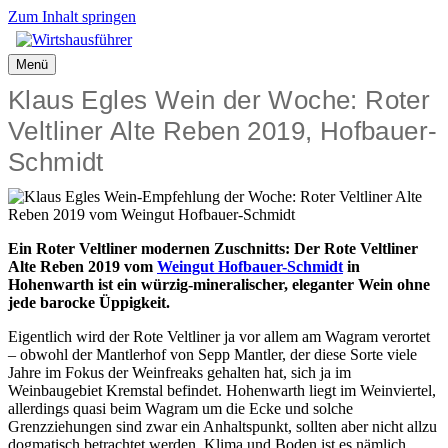
Zum Inhalt springen
Menü
Klaus Egles Wein der Woche: Roter
Veltliner Alte Reben 2019, Hofbauer-
Schmidt
Ein Roter Veltliner modernen Zuschnitts: Der Rote Veltliner
Alte Reben 2019 vom
Weingut Hofbauer-Schmidt
in
Hohenwarth ist ein würzig-mineralischer, eleganter Wein ohne
jede barocke Üppigkeit.
Eigentlich wird der Rote Veltliner ja vor allem am Wagram verortet
– obwohl der Mantlerhof von Sepp Mantler, der diese Sorte viele
Jahre im Fokus der Weinfreaks gehalten hat, sich ja im
Weinbaugebiet Kremstal befindet. Hohenwarth liegt im Weinviertel,
allerdings quasi beim Wagram um die Ecke und solche
Grenzziehungen sind zwar ein Anhaltspunkt, sollten aber nicht allzu
dogmatisch betrachtet werden. Klima und Boden ist es nämlich