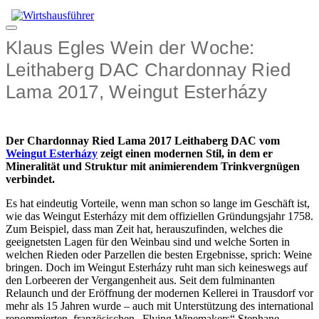
Zum
Inhalt
Menü
springen
Klaus Egles Wein der Woche:
Leithaberg DAC Chardonnay Ried
Lama 2017, Weingut Esterházy
Der Chardonnay Ried Lama 2017 Leithaberg DAC vom
Weingut Esterházy
zeigt einen modernen Stil, in dem er
Mineralität und Struktur mit animierendem Trinkvergnügen
verbindet.
Es hat eindeutig Vorteile, wenn man schon so lange im Geschäft ist,
wie das Weingut Esterházy mit dem offiziellen Gründungsjahr 1758.
Zum Beispiel, dass man Zeit hat, herauszufinden, welches die
geeignetsten Lagen für den Weinbau sind und welche Sorten in
welchen Rieden oder Parzellen die besten Ergebnisse, sprich: Weine
bringen. Doch im Weingut Esterházy ruht man sich keineswegs auf
den Lorbeeren der Vergangenheit aus. Seit dem fulminanten
Relaunch und der Eröffnung der modernen Kellerei in Trausdorf vor
mehr als 15 Jahren wurde – auch mit Unterstützung des international
renommierten, französischen „Flying Winemakers“ Stephane