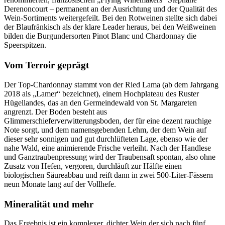
Derenoncourt – permanent an der Ausrichtung und der Qualität des
Wein-Sortiments weitergefeilt. Bei den Rotweinen stellte sich dabei
der Blaufränkisch als der klare Leader heraus, bei den Weißweinen
bilden die Burgundersorten Pinot Blanc und Chardonnay die
Speerspitzen.
Vom Terroir geprägt
Der Top-Chardonnay stammt von der Ried Lama (ab dem Jahrgang
2018 als „Lamer“ bezeichnet), einem Hochplateau des Ruster
Hügellandes, das an den Germeindewald von St. Margareten
angrenzt. Der Boden besteht aus
Glimmerschieferverwitterungsboden, der für eine dezent rauchige
Note sorgt, und dem namensgebenden Lehm, der dem Wein auf
dieser sehr sonnigen und gut durchlüfteten Lage, ebenso wie der
nahe Wald, eine animierende Frische verleiht. Nach der Handlese
und Ganztraubenpressung wird der Traubensaft spontan, also ohne
Zusatz von Hefen, vergoren, durchläuft zur Hälfte einen
biologischen Säureabbau und reift dann in zwei 500-Liter-Fässern
neun Monate lang auf der Vollhefe.
Mineralität und mehr
Das Ergebnis ist ein komplexer, dichter Wein der sich nach fünf