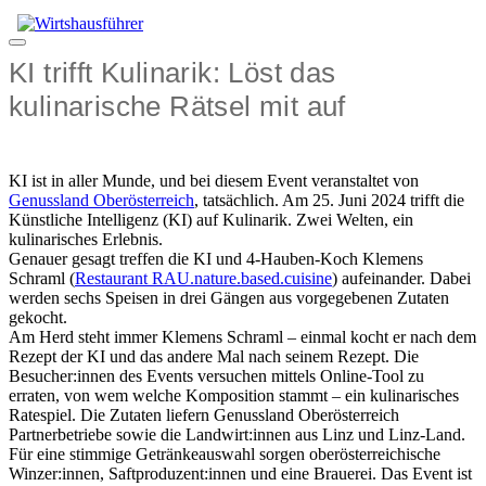
Zum
Inhalt
Menü
springen
KI trifft Kulinarik: Löst das
kulinarische Rätsel mit auf
KI ist in aller Munde, und bei diesem Event veranstaltet von
Genussland Oberösterreich
, tatsächlich. Am 25. Juni 2024 trifft die
Künstliche Intelligenz (KI) auf Kulinarik. Zwei Welten, ein
kulinarisches Erlebnis.
Genauer gesagt treffen die KI und 4-Hauben-Koch Klemens
Schraml (
Restaurant RAU.nature.based.cuisine
) aufeinander. Dabei
werden sechs Speisen in drei Gängen aus vorgegebenen Zutaten
gekocht.
Am Herd steht immer Klemens Schraml – einmal kocht er nach dem
Rezept der KI und das andere Mal nach seinem Rezept. Die
Besucher:innen des Events versuchen mittels Online-Tool zu
erraten, von wem welche Komposition stammt – ein kulinarisches
Ratespiel. Die Zutaten liefern Genussland Oberösterreich
Partnerbetriebe sowie die Landwirt:innen aus Linz und Linz-Land.
Für eine stimmige Getränkeauswahl sorgen oberösterreichische
Winzer:innen, Saftproduzent:innen und eine Brauerei. Das Event ist