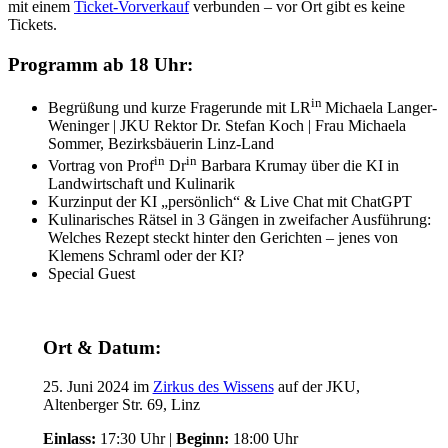
mit einem
Ticket-Vorverkauf
verbunden – vor Ort gibt es keine
Tickets.
Programm ab 18 Uhr:
in
Begrüßung und kurze Fragerunde mit LR
Michaela Langer-
Weninger | JKU Rektor Dr. Stefan Koch | Frau Michaela
Sommer, Bezirksbäuerin Linz-Land
in
in
Vortrag von Prof
Dr
Barbara Krumay über die KI in
Landwirtschaft und Kulinarik
Kurzinput der KI „persönlich“ & Live Chat mit ChatGPT
Kulinarisches Rätsel in 3 Gängen in zweifacher Ausführung:
Welches Rezept steckt hinter den Gerichten – jenes von
Klemens Schraml oder der KI?
Special Guest
Ort & Datum:
25. Juni 2024 im
Zirkus des Wissens
auf der JKU,
Altenberger Str. 69, Linz
Einlass:
17:30 Uhr |
Beginn:
18:00 Uhr