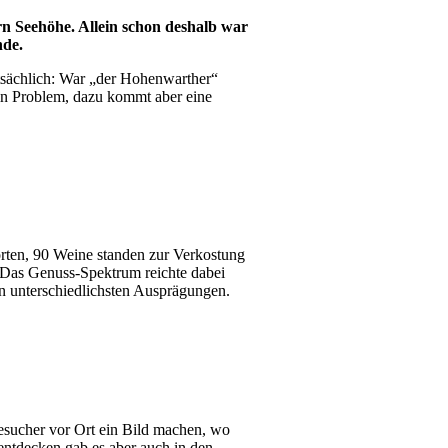
n Seehöhe. Allein schon deshalb war
nde.
tsächlich: War „der Hohenwarther“
kein Problem, dazu kommt aber eine
rten, 90 Weine standen zur Verkostung
. Das Genuss-Spektrum reichte dabei
n unterschiedlichsten Ausprägungen.
sucher vor Ort ein Bild machen, wo
ntdecken gab es aber auch in den