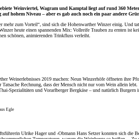
biete Weinviertel, Wagram und Kamptal liegt auf rund 360 Meter
g auf hohem Niveau – aber es gab auch noch ein paar andere Grü
 mehr zum Vorteil“, sind sich die Hohenwarther Winzer einig. Und ta
ie Winzer heute einen spannenden Mix: Vollreife Trauben zu ernten ist 
en schönen, animierenden Trinkfluss verleiht.
her Weinerlebnisses 2019 machen: Neun Winzerhöfe öffneten ihre Pfo
der Tatsache Rechnung, dass der Mensch nicht nur vom Wein allein lebt
i-Spezialitäten und Vorarlberger Bergkäse – und natürlich Burgern i
aus Egle
sführerin Ulrike Hager und -Obmann Hans Setzer konnten sich die Be
hochsommerlichen Temperaturen, warum die Weinberge so heißen… Zu e