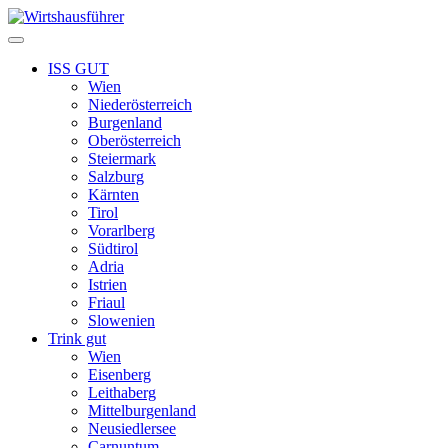
Zum
Inhalt
Menü
springen
ISS GUT
Wien
Niederösterreich
Burgenland
Oberösterreich
Steiermark
Salzburg
Kärnten
Tirol
Vorarlberg
Südtirol
Adria
Istrien
Friaul
Slowenien
Trink gut
Wien
Eisenberg
Leithaberg
Mittelburgenland
Neusiedlersee
Carnuntum