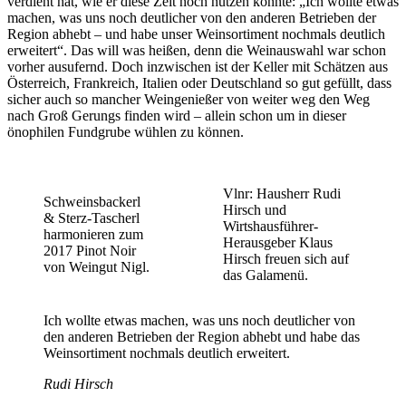
verdient hat, wie er diese Zeit noch nutzen könnte: „Ich wollte etwas
machen, was uns noch deutlicher von den anderen Betrieben der
Region abhebt – und habe unser Weinsortiment nochmals deutlich
erweitert“. Das will was heißen, denn die Weinauswahl war schon
vorher ausufernd. Doch inzwischen ist der Keller mit Schätzen aus
Österreich, Frankreich, Italien oder Deutschland so gut gefüllt, dass
sicher auch so mancher Weingenießer von weiter weg den Weg
nach Groß Gerungs finden wird – allein schon um in dieser
önophilen Fundgrube wühlen zu können.
Vlnr: Hausherr Rudi
Schweinsbackerl
Hirsch und
& Sterz-Tascherl
Wirtshausführer-
harmonieren zum
Herausgeber Klaus
2017 Pinot Noir
Hirsch freuen sich auf
von Weingut Nigl.
das Galamenü.
Ich wollte etwas machen, was uns noch deutlicher von
den anderen Betrieben der Region abhebt und habe das
Weinsortiment nochmals deutlich erweitert.
Rudi Hirsch