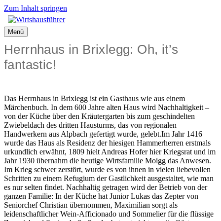
Zum Inhalt springen
Menü
Herrnhaus in Brixlegg: Oh, it’s
fantastic!
Das Herrnhaus in Brixlegg ist ein Gasthaus wie aus einem
Märchenbuch. In dem 600 Jahre alten Haus wird Nachhaltigkeit –
von der Küche über den Kräutergarten bis zum geschindelten
Zwiebeldach des dritten Hausturms, das von regionalen
Handwerkern aus Alpbach gefertigt wurde, gelebt.Im Jahr 1416
wurde das Haus als Residenz der hiesigen Hammerherren erstmals
urkundlich erwähnt, 1809 hielt Andreas Hofer hier Kriegsrat und im
Jahr 1930 übernahm die heutige Wirtsfamilie Moigg das Anwesen.
Im Krieg schwer zerstört, wurde es von ihnen in vielen liebevollen
Schritten zu einem Refugium der Gastlichkeit ausgestaltet, wie man
es nur selten findet. Nachhaltig getragen wird der Betrieb von der
ganzen Familie: In der Küche hat Junior Lukas das Zepter von
Seniorchef Christian übernommen, Maximilian sorgt als
leidenschaftlicher Wein-Afficionado und Sommelier für die flüssige