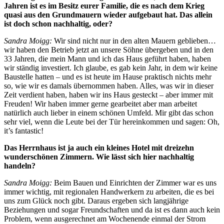
Jahren ist es im Besitz eurer Familie, die es nach dem Krieg
quasi aus den Grundmauern wieder aufgebaut hat. Das allein
ist doch schon nachhaltig, oder?
Sandra Moigg:
Wir sind nicht nur in den alten Mauern geblieben…
wir haben den Betrieb jetzt an unsere Söhne übergeben und in den
33 Jahren, die mein Mann und ich das Haus geführt haben, haben
wir ständig investiert. Ich glaube, es gab kein Jahr, in dem wir keine
Baustelle hatten – und es ist heute im Hause praktisch nichts mehr
so, wie wir es damals übernommen haben. Alles, was wir in dieser
Zeit verdient haben, haben wir ins Haus gesteckt – aber immer mit
Freuden! Wir haben immer gerne gearbeitet aber man arbeitet
natürlich auch lieber in einem schönen Umfeld. Mir gibt das schon
sehr viel, wenn die Leute bei der Tür hereinkommen und sagen: Oh,
it’s fantastic!
Das Herrnhaus ist ja auch ein kleines Hotel mit dreizehn
wunderschönen Zimmern. Wie lässt sich hier nachhaltig
handeln?
Sandra Moigg:
Beim Bauen und Einrichten der Zimmer war es uns
immer wichtig, mit regionalen Handwerkern zu arbeiten, die es bei
uns zum Glück noch gibt. Daraus ergeben sich langjährige
Beziehungen und sogar Freundschaften und da ist es dann auch kein
Problem, wenn ausgerechnet am Wochenende einmal der Strom