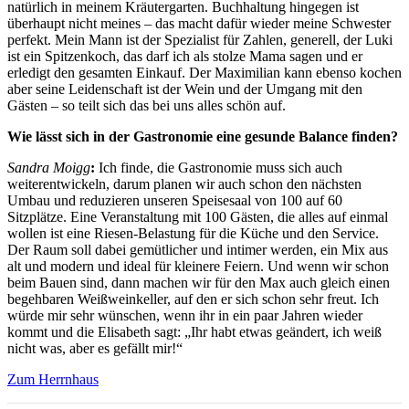
natürlich in meinem Kräutergarten. Buchhaltung hingegen ist
überhaupt nicht meines – das macht dafür wieder meine Schwester
perfekt. Mein Mann ist der Spezialist für Zahlen, generell, der Luki
ist ein Spitzenkoch, das darf ich als stolze Mama sagen und er
erledigt den gesamten Einkauf. Der Maximilian kann ebenso kochen
aber seine Leidenschaft ist der Wein und der Umgang mit den
Gästen – so teilt sich das bei uns alles schön auf.
Wie lässt sich in der Gastronomie eine gesunde Balance finden?
Sandra Moigg
:
Ich finde, die Gastronomie muss sich auch
weiterentwickeln, darum planen wir auch schon den nächsten
Umbau und reduzieren unseren Speisesaal von 100 auf 60
Sitzplätze. Eine Veranstaltung mit 100 Gästen, die alles auf einmal
wollen ist eine Riesen-Belastung für die Küche und den Service.
Der Raum soll dabei gemütlicher und intimer werden, ein Mix aus
alt und modern und ideal für kleinere Feiern. Und wenn wir schon
beim Bauen sind, dann machen wir für den Max auch gleich einen
begehbaren Weißweinkeller, auf den er sich schon sehr freut. Ich
würde mir sehr wünschen, wenn ihr in ein paar Jahren wieder
kommt und die Elisabeth sagt: „Ihr habt etwas geändert, ich weiß
nicht was, aber es gefällt mir!“
Zum Herrnhaus