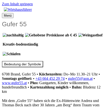
Zum Inhalt springen
Menü
Gufer 55
Kreativ-bodenständig
Bedeutung der Symbole
6708 Brand, Gufer 55
•
Küchenzeiten:
Do–Mo 11.30–21 Uhr
•
Sonntags geöffnet:
•
+43 664 452 29 74
•
gufer55@aon.at
•
www.gufer55.at
•
Plus:
Gastgarten, Kinder willkommen,
hundefreundlich
•
Kartenzahlung
möglich
•
Bahn:
Bludenz 12
km
Mit dem „Gufer 55“ haben sich die Ex-Hüttenwirte Andrea und
Thomas Beck nach über 30 Jahren „am Berg“ ihren Traum vom