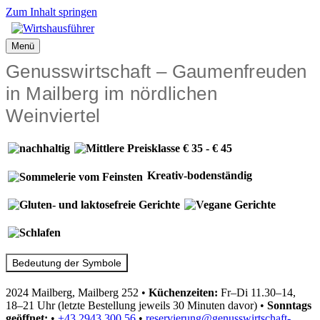
Zum Inhalt springen
Menü
Genusswirtschaft – Gaumenfreuden
in Mailberg im nördlichen
Weinviertel
Kreativ-bodenständig
Bedeutung der Symbole
2024 Mailberg, Mailberg 252
•
Küchenzeiten:
Fr–Di 11.30–14,
18–21 Uhr (letzte Bestellung jeweils 30 Minuten davor)
•
Sonntags
geöffnet:
•
+43 2943 300 56
•
reservierung@genusswirtschaft-