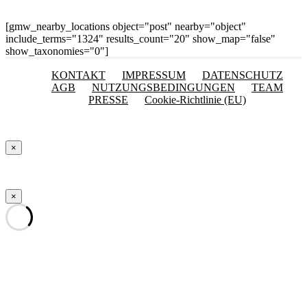
[gmw_nearby_locations object="post" nearby="object"
include_terms="1324" results_count="20" show_map="false"
show_taxonomies="0"]
KONTAKT
IMPRESSUM
DATENSCHUTZ
AGB
NUTZUNGSBEDINGUNGEN
TEAM
PRESSE
Cookie-Richtlinie (EU)
×
×