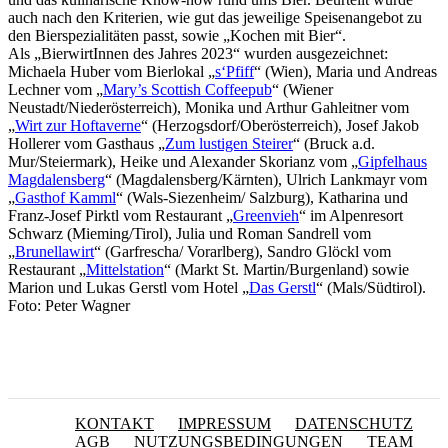
auch nach den Kriterien, wie gut das jeweilige Speisenangebot zu
den Bierspezialitäten passt, sowie „Kochen mit Bier“.
Als „BierwirtInnen des Jahres 2023“ wurden ausgezeichnet:
Michaela Huber vom Bierlokal „
s‘Pfiff
“ (Wien), Maria und Andreas
Lechner vom „
Mary’s Scottish Coffeepub
“ (Wiener
Neustadt/Niederösterreich), Monika und Arthur Gahleitner vom
„
Wirt zur Hoftaverne
“ (Herzogsdorf/Oberösterreich), Josef Jakob
Hollerer vom Gasthaus „
Zum lustigen Steirer
“ (Bruck a.d.
Mur/Steiermark), Heike und Alexander Skorianz vom „
Gipfelhaus
Magdalensberg
“ (Magdalensberg/Kärnten), Ulrich Lankmayr vom
„
Gasthof Kamml
“ (Wals-Siezenheim/ Salzburg), Katharina und
Franz-Josef Pirktl vom Restaurant „
Greenvieh
“ im Alpenresort
Schwarz (Mieming/Tirol), Julia und Roman Sandrell vom
„
Brunellawirt
“ (Garfrescha/ Vorarlberg), Sandro Glöckl vom
Restaurant „
Mittelstation
“ (Markt St. Martin/Burgenland) sowie
Marion und Lukas Gerstl vom Hotel „
Das Gerstl
“ (Mals/Südtirol).
Foto: Peter Wagner
KONTAKT
IMPRESSUM
DATENSCHUTZ
AGB
NUTZUNGSBEDINGUNGEN
TEAM