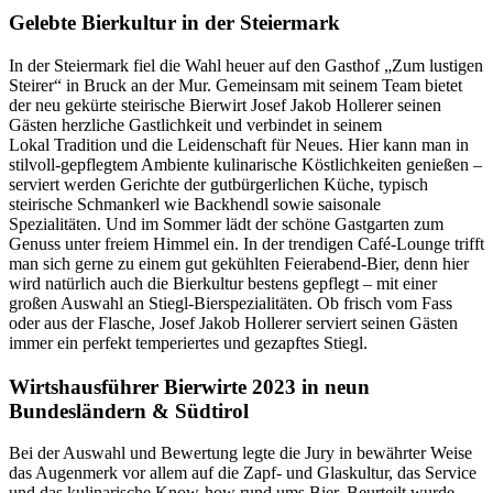
Gelebte Bierkultur in der Steiermark
In der Steiermark fiel die Wahl heuer auf den Gasthof „Zum lustigen
Steirer“ in Bruck an der Mur. Gemeinsam mit seinem Team bietet
der neu gekürte steirische Bierwirt Josef Jakob Hollerer seinen
Gästen herzliche Gastlichkeit und verbindet in seinem
Lokal Tradition und die Leidenschaft für Neues. Hier kann man in
stilvoll-gepflegtem Ambiente kulinarische Köstlichkeiten genießen –
serviert werden Gerichte der gutbürgerlichen Küche, typisch
steirische Schmankerl wie Backhendl sowie saisonale
Spezialitäten. Und im Sommer lädt der schöne Gastgarten zum
Genuss unter freiem Himmel ein. In der trendigen Café-Lounge trifft
man sich gerne zu einem gut gekühlten Feierabend-Bier, denn hier
wird natürlich auch die Bierkultur bestens gepflegt – mit einer
großen Auswahl an Stiegl-Bierspezialitäten. Ob frisch vom Fass
oder aus der Flasche, Josef Jakob Hollerer serviert seinen Gästen
immer ein perfekt temperiertes und gezapftes Stiegl.
Wirtshausführer Bierwirte 2023 in neun
Bundesländern & Südtirol
Bei der Auswahl und Bewertung legte die Jury in bewährter Weise
das Augenmerk vor allem auf die Zapf- und Glaskultur, das Service
und das kulinarische Know-how rund ums Bier. Beurteilt wurde