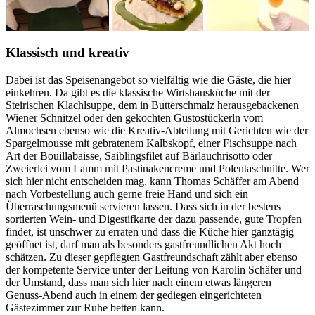
Klassisch und kreativ
Dabei ist das Speisenangebot so vielfältig wie die Gäste, die hier
einkehren. Da gibt es die klassische Wirtshausküche mit der
Steirischen Klachlsuppe, dem in Butterschmalz herausgebackenen
Wiener Schnitzel oder den gekochten Gustostückerln vom
Almochsen ebenso wie die Kreativ-Abteilung mit Gerichten wie der
Spargelmousse mit gebratenem Kalbskopf, einer Fischsuppe nach
Art der Bouillabaisse, Saiblingsfilet auf Bärlauchrisotto oder
Zweierlei vom Lamm mit Pastinakencreme und Polentaschnitte. Wer
sich hier nicht entscheiden mag, kann Thomas Schäffer am Abend
nach Vorbestellung auch gerne freie Hand und sich ein
Überraschungsmenü servieren lassen. Dass sich in der bestens
sortierten Wein- und Digestifkarte der dazu passende, gute Tropfen
findet, ist unschwer zu erraten und dass die Küche hier ganztägig
geöffnet ist, darf man als besonders gastfreundlichen Akt hoch
schätzen. Zu dieser gepflegten Gastfreundschaft zählt aber ebenso
der kompetente Service unter der Leitung von Karolin Schäfer und
der Umstand, dass man sich hier nach einem etwas längeren
Genuss-Abend auch in einem der gediegen eingerichteten
Gästezimmer zur Ruhe betten kann.