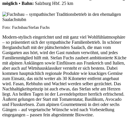
möglich
•
Bahn:
Salzburg Hbf. 25 km
Foto: Fuchsbau/Stefan Fuchs
Modern-stylisch eingerichtet und mit ganz viel Wohlfühlatmosphäre
– so präsentiert sich der sympathische Familienbetrieb. In schöner
Berglandschaft mit der plätschernden Saalach, die man vom
Gastgarten aus hört, wird der Gast rundum verwöhnt, und jedes
Familienmitglied hilft mit. Stefan Fuchs zaubert ambitionierte Küche
mit alpinen Anklängen sowie Einflüssen aus Frankreich und Italien,
aber auch auf Wirtshausklassiker versteht er sich bestens. Dabei
kommen hauptsächlich regionale Produkte wie knackiges Gemüse
zum Einsatz, das nicht weiter als 30 Kilometer entfernt angebaut
wird. Fasan, Rebhuhn und Wachtel werden selber gezüchtet. Das
Nachhaltigkeitsprinzip ist auch etwas, das Stefan sehr am Herzen
liegt. An heißen Tagen ist der Lavendelspritzer herrlich erfrischend.
Äußerst gelungen der Start mit Tomatentatar, Basilikum, Avocado
und Flusskrebsen. Zum alpinen Gourmetmenü in drei oder sechs
Gängen – auf vegetarische Wünsche wird nach Vorbestellung
eingegangen – passen fein abgestimmte Bioweine.