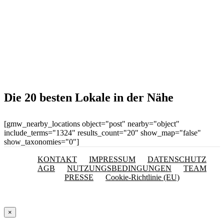
Die 20 besten Lokale in der Nähe
[gmw_nearby_locations object="post" nearby="object"
include_terms="1324" results_count="20" show_map="false"
show_taxonomies="0"]
KONTAKT
IMPRESSUM
DATENSCHUTZ
AGB
NUTZUNGSBEDINGUNGEN
TEAM
PRESSE
Cookie-Richtlinie (EU)
×