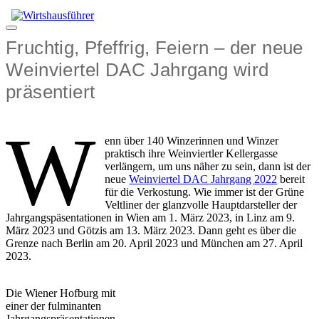
Zum
Inhalt
Menü
springen
Fruchtig, Pfeffrig, Feiern – der neue
Weinviertel DAC Jahrgang wird
präsentiert
W
enn über 140 Winzerinnen und Winzer
praktisch ihre Weinviertler Kellergasse
verlängern, um uns näher zu sein, dann ist der
neue
Weinviertel DAC Jahrgang 2022
bereit
für die Verkostung. Wie immer ist der Grüne
Veltliner der glanzvolle Hauptdarsteller der
Jahrgangspäsentationen in Wien am 1. März 2023, in Linz am 9.
März 2023 und Götzis am 13. März 2023. Dann geht es über die
Grenze nach Berlin am 20. April 2023 und München am 27. April
2023.
Die Wiener Hofburg mit
einer der fulminanten
Jahrgangspräsentationen.