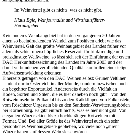
Im Weinviertel gibt es nichts, was es nicht gibt.
Klaus Egle, Weinjournalist und Wirtshausführer-
Herausgeber
Kein anderes Weinbaugebiet hat in den vergangenen 20 Jahren
einen so beeindruckenden Wandel zum Positiven erlebt wie das
Weinviertel. Galt das größte Weinbaugebiet des Landes früher vor
allem als schier unerschöpfliches Reservoir für trinkfreudige und
preisgünstige Weißweine, so lässt sich seit der Einführung der ersten
DAC-Herkunftsbezeichnung des Landes im Jahre 2003 und der
damit verbundenen verpflichtenden Qualitätskontrollen eine stetige
Aufwärtsentwicklung erkennen.
Einerseits getragen von den DAC-Weinen selbst: Grüner Veltliner
ist nicht nur in Österreich in aller Munde, sondern inzwischen auch
ein begehrter Exportartikel. Andererseits durch die Vielfalt an
Böden, Sorten und Stilen, die es hier daneben noch gibt – von den
Rotweininseln im Pulkautal bis zu den Kalkklippen von Falkenstein,
vom Röschitzer Urgestein bis zu den Sandstein-Verwitterungsböden
bei Korneuburg. Es gibt einfach nichts, was es hier nicht gibt: Von
eleganten Winzersekten bis zu hochkarätigen Rotweinen mit
Format. Und: Bei aller Größe ist das Weinviertel auch ein sehr
persönliches Weinbaugebiete geblieben, wo viele noch „ihren“
Winzer haben, auf dessen Wein sie schwören.