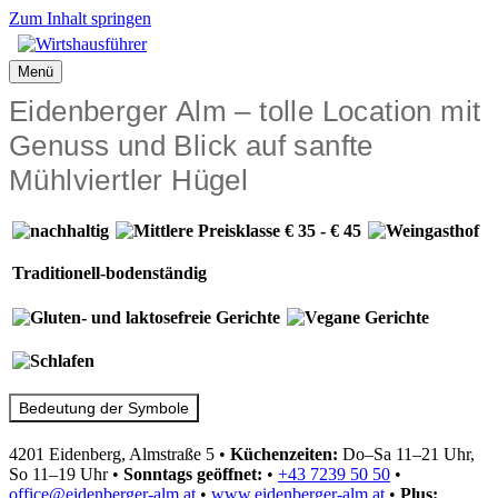
Zum Inhalt springen
Menü
Eidenberger Alm – tolle Location mit
Genuss und Blick auf sanfte
Mühlviertler Hügel
Traditionell-bodenständig
Bedeutung der Symbole
4201 Eidenberg, Almstraße 5
•
Küchenzeiten:
Do–Sa 11–21 Uhr,
So 11–19 Uhr
•
Sonntags geöffnet:
•
+43 7239 50 50
•
office@eidenberger-alm.at
•
www.eidenberger-alm.at
•
Plus: