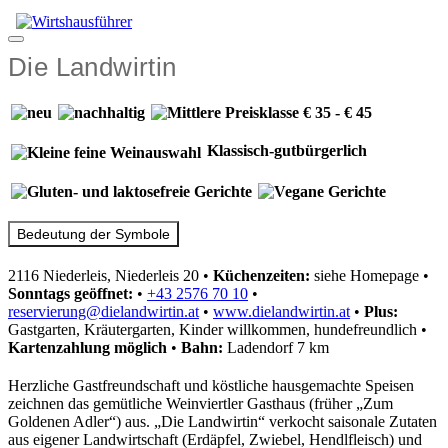
Zum
Inhalt
Menü
springen
Die Landwirtin
Klassisch-gutbürgerlich
Bedeutung der Symbole
2116 Niederleis, Niederleis 20
•
Küchenzeiten:
siehe Homepage
•
Sonntags geöffnet:
•
+43 2576 70 10
•
reservierung@dielandwirtin.at
•
www.dielandwirtin.at
•
Plus:
Gastgarten, Kräutergarten, Kinder willkommen, hundefreundlich
•
Kartenzahlung
möglich
•
Bahn:
Ladendorf 7 km
Herzliche Gastfreundschaft und köstliche hausgemachte Speisen
zeichnen das gemütliche Weinviertler Gasthaus (früher „Zum
Goldenen Adler“) aus. „Die Landwirtin“ verkocht saisonale Zutaten
aus eigener Landwirtschaft (Erdäpfel, Zwiebel, Hendlfleisch) und