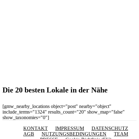
Die 20 besten Lokale in der Nähe
[gmw_nearby_locations object="post" nearby="object"
include_terms="1324" results_count="20" show_map="false"
show_taxonomies="0"]
KONTAKT
IMPRESSUM
DATENSCHUTZ
AGB
NUTZUNGSBEDINGUNGEN
TEAM