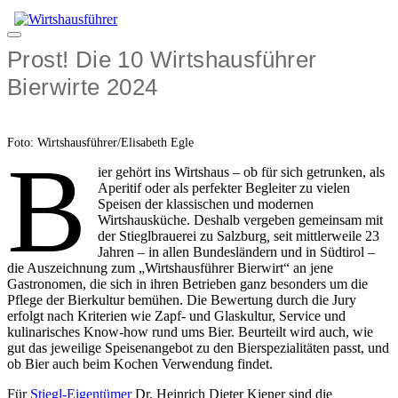
Zum
Inhalt
Menü
springen
Prost! Die 10 Wirtshausführer
Bierwirte 2024
Foto: Wirtshausführer/Elisabeth Egle
B
ier gehört ins Wirtshaus – ob für sich getrunken, als
Aperitif oder als perfekter Begleiter zu vielen
Speisen der klassischen und modernen
Wirtshausküche. Deshalb vergeben gemeinsam mit
der Stieglbrauerei zu Salzburg
,
seit mittlerweile 23
Jahren – in allen Bundesländern und in Südtirol –
die Auszeichnung zum „Wirtshausführer Bierwirt“ an jene
Gastronomen, die sich in ihren Betrieben ganz besonders um die
Pflege der Bierkultur bemühen. Die Bewertung durch die Jury
erfolgt nach Kriterien wie Zapf- und Glaskultur, Service und
kulinarisches Know-how rund ums Bier. Beurteilt wird auch, wie
gut das jeweilige Speisenangebot zu den Bierspezialitäten passt, und
ob Bier auch beim Kochen Verwendung findet.
Für
Stiegl-Eigentümer
Dr. Heinrich Dieter Kiener sind die