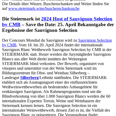
Die Details über Winzer, Buschenschanken und Weine finden Sie
auf
www.steiermark.wine/buschenschanksuche
Die Steiermark ist
2024 Host of Sauvignon Selection
by CMB
–
Save the Date: 25. April Bekanntgabe der
Ergebnisse der Sauvignon Selection
Der Concours Mondial du Sauvignon wird zu
Sauvignon Selection
by CMB
. Vom 18. bis 20. April 2024 findet der internationale
Sauvignon Blanc Wettbewerb Sauvignon Selection by CMB in der
STEIERMARK statt. Heuer werden die Jurymitglieder Sauvignon
Blancs aus aller Welt direkt inmitten der Weinregion
STEIERMARK blind verkosten. Der Bewerb, organisiert von
vinopres und unterstützt von der Wein Steiermark wird im
Bildungszentrum für Obst- und Weinbau Silberberg –
Landesgut
Silberberg
/Leibnitz stattfinden. Die STEIERMARK
etabliert sich als Austragungsort einer der einflussreichsten
Weißweinwettbewerben als bedeutendes Anbaugebiete für
erstklassigen Sauvignon. Als Rahmenprogramm rund um die
Blindverkostung von über 1.000 Sauvignon Blancs werden die 60
internationalen Experten Terroir, Weine und Weinbauern der
Steiermark kennen lernen. Die Sauvignon Selection ist ein
internationaler Weinwettbewerb, dessen Ziel es ist, die Vielfalt des
Sauvignon Blanc zu präsentieren. Die Veranstaltung findet