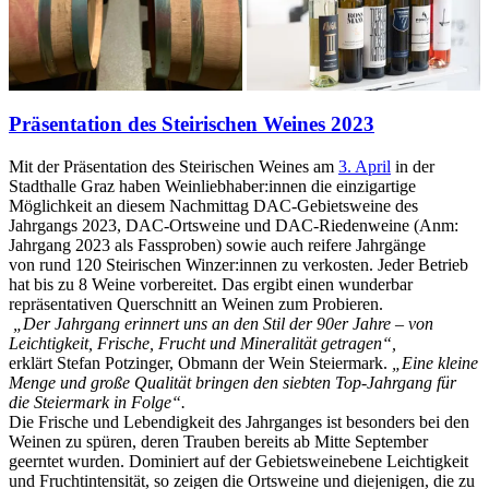
Präsentation des Steirischen Weines 2023
Mit der Präsentation des Steirischen Weines am
3. April
in der
Stadthalle Graz haben Weinliebhaber:innen die einzigartige
Möglichkeit an diesem Nachmittag DAC-Gebietsweine des
Jahrgangs 2023, DAC-Ortsweine und DAC-Riedenweine (Anm:
Jahrgang 2023 als Fassproben) sowie auch reifere Jahrgänge
von rund 120 Steirischen Winzer:innen zu verkosten. Jeder Betrieb
hat bis zu 8 Weine vorbereitet. Das ergibt einen wunderbar
repräsentativen Querschnitt an Weinen zum Probieren.
„Der Jahrgang erinnert uns an den Stil der 90er Jahre – von
Leichtigkeit, Frische, Frucht und Mineralität getragen“,
erklärt Stefan Potzinger, Obmann der Wein Steiermark.
„Eine kleine
Menge und große Qualität bringen den siebten Top-Jahrgang für
die Steiermark in Folge“.
Die Frische und Lebendigkeit des Jahrganges ist besonders bei den
Weinen zu spüren, deren Trauben bereits ab Mitte September
geerntet wurden. Dominiert auf der Gebietsweinebene Leichtigkeit
und Fruchtintensität, so zeigen die Ortsweine und diejenigen, die zu