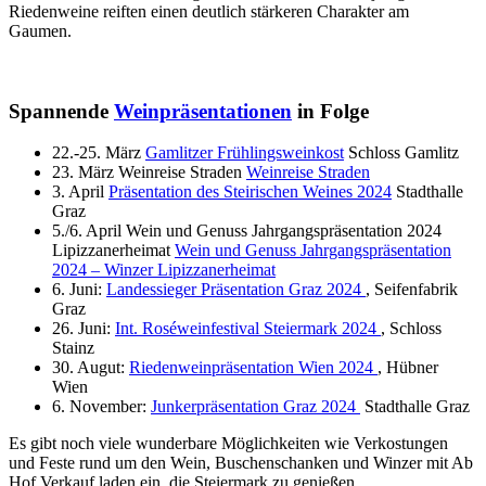
Riedenweine reiften einen deutlich stärkeren Charakter am
Gaumen.
Spannende
Weinpräsentationen
in Folge
22.-25. März
Gamlitzer Frühlingsweinkost
Schloss Gamlitz
23. März Weinreise Straden
Weinreise Straden
3. April
Präsentation des Steirischen Weines 2024
Stadthalle
Graz
5./6. April Wein und Genuss Jahrgangspräsentation 2024
Lipizzanerheimat
Wein und Genuss Jahrgangspräsentation
2024 – Winzer Lipizzanerheimat
6. Juni:
Landessieger Präsentation Graz 2024
, Seifenfabrik
Graz
26. Juni:
Int. Roséweinfestival Steiermark 2024
, Schloss
Stainz
30. Augut:
Riedenweinpräsentation Wien 2024
, Hübner
Wien
6. November:
Junkerpräsentation Graz 2024
Stadthalle Graz
Es gibt noch viele wunderbare Möglichkeiten wie Verkostungen
und Feste rund um den Wein, Buschenschanken und Winzer mit Ab
Hof Verkauf laden ein, die Steiermark zu genießen.