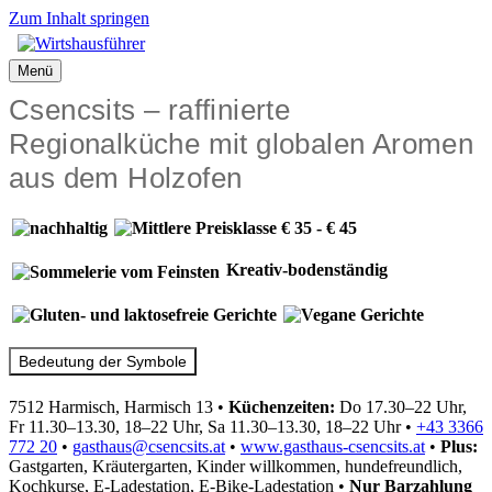
Zum Inhalt springen
Menü
Csencsits – raffinierte
Regionalküche mit globalen Aromen
aus dem Holzofen
Kreativ-bodenständig
Bedeutung der Symbole
7512 Harmisch, Harmisch 13
•
Küchenzeiten:
Do 17.30–22 Uhr,
Fr 11.30–13.30, 18–22 Uhr, Sa 11.30–13.30, 18–22 Uhr
•
+43 3366
772 20
•
gasthaus@csencsits.at
•
www.gasthaus-csencsits.at
•
Plus:
Gastgarten, Kräutergarten, Kinder willkommen, hundefreundlich,
Kochkurse, E-Ladestation, E-Bike-Ladestation
•
Nur Barzahlung