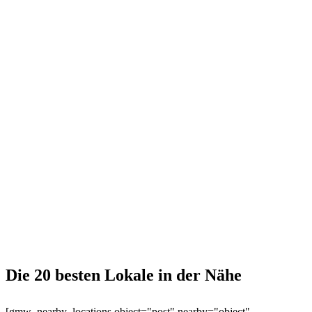
Die 20 besten Lokale in der Nähe
[gmw_nearby_locations object="post" nearby="object"