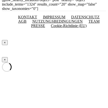
include_terms="1324" results_count="20" show_map="false"
show_taxonomies="0"]
KONTAKT
IMPRESSUM
DATENSCHUTZ
AGB
NUTZUNGSBEDINGUNGEN
TEAM
PRESSE
Cookie-Richtlinie (EU)
×
×