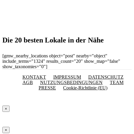
Die 20 besten Lokale in der Nähe
[gmw_nearby_locations object="post" nearby="object"
include_terms="1324" results_count="20" show_map="false"
show_taxonomies="0"]
KONTAKT
IMPRESSUM
DATENSCHUTZ
AGB
NUTZUNGSBEDINGUNGEN
TEAM
PRESSE
Cookie-Richtlinie (EU)
×
×