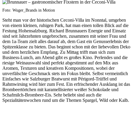
Foto: Wuger_Brands in Motion
Steht man vor der historischen Ceconi-Villa im Nonntal, umgeben
von einem kleinen, ruhigen Park, hat man einen tollen Blick auf die
Festung Hohensalzburg. Richard Brunnauers Energie und Einsatz
sind seit Jahrzehnten ungebrochen, zusammen mit seiner Frau und
dem 1a-Team zielt alles darauf ab, dem Gast ein Genusserlebnis der
Spitzenklasse zu bieten. Das beginnt schon mit der liebevollen Deko
und dem herzlichen Empfang. Zu Mittag trifft man sich zum
Business-Lunch, am Abend gibt es großes Kino. Perlendes und die
riesige Weinauswahl sind perfekt abgestimmt auf den Mix aus
Aromen, Texturen und kreativen Kompositionen, wobei der
unverfälschte Geschmack stets im Fokus bleibt. Selbst vermeintlich
Einfaches wie Salzburger Bratwurst mit Périgord-Trüffel und
Rahmwirsing wird hier zum Fest. Ein erfrischender Ausklang ist das
Brombeertörtchen mit karamellisierter weißer Schokolade und
Schafmilch-Brombeer-Eis. Sehr beliebt sind auch die
Spezialitätenwochen rund um die Themen Spargel, Wild oder Kalb.