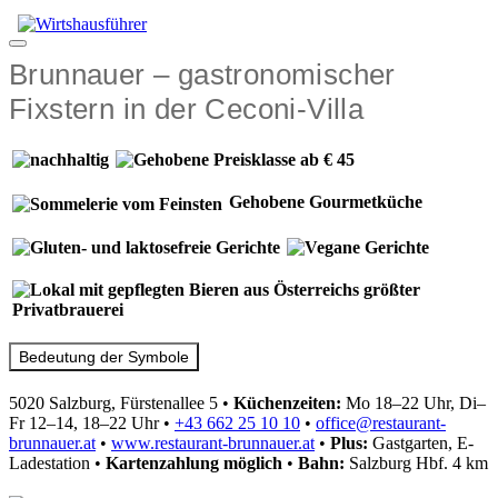
Zum
Inhalt
Menü
springen
Brunnauer – gastronomischer
Fixstern in der Ceconi-Villa
Gehobene Gourmetküche
Bedeutung der Symbole
5020 Salzburg, Fürstenallee 5
•
Küchenzeiten:
Mo 18–22 Uhr, Di–
Fr 12–14, 18–22 Uhr
•
+43 662 25 10 10
•
office@restaurant-
brunnauer.at
•
www.restaurant-brunnauer.at
•
Plus:
Gastgarten, E-
Ladestation
•
Kartenzahlung
möglich
•
Bahn:
Salzburg Hbf. 4 km