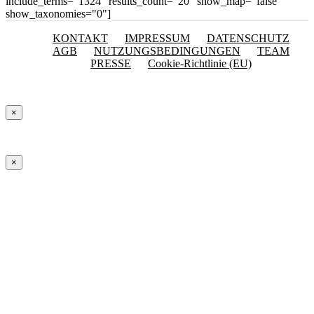
include_terms="1324" results_count="20" show_map="false"
show_taxonomies="0"]
KONTAKT
IMPRESSUM
DATENSCHUTZ
AGB
NUTZUNGSBEDINGUNGEN
TEAM
PRESSE
Cookie-Richtlinie (EU)
×
×