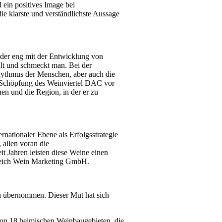
 ein positives Image bei
ie klarste und verständlichste Aussage
 der eng mit der Entwicklung von
hlt und schmeckt man. Bei der
hythmus der Menschen, aber auch die
er Schöpfung des Weinviertel DAC vor
en und die Region, in der er zu
rnationaler Ebene als Erfolgsstrategie
 allen voran die
t Jahren leisten diese Weine einen
erreich Wein Marketing GmbH.
ch übernommen. Dieser Mut hat sich
 von 18 heimischen Weinbaugebieten, die