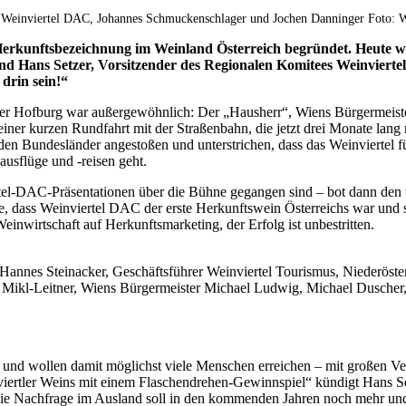
F Weinviertel DAC, Johannes Schmuckenschlager und Jochen Danninger Foto: W
Herkunftsbezeichnung im Weinland Österreich begründet. Heute we
nd Hans Setzer, Vorsitzender des Regionalen Komitees Weinvierte
 drin sein!“
ener Hofburg war außergewöhnlich: Der „Hausherr“, Wiens Bürgermeis
einer kurzen Rundfahrt mit der Straßenbahn, die jetzt drei Monate lan
en Bundesländer angestoßen und unterstrichen, dass das Weinviertel f
ausflüge und -reisen geht.
ertel-DAC-Präsentationen über die Bühne gegangen sind – bot dann den
e, dass Weinviertel DAC der erste Herkunftswein Österreichs war und s
Weinwirtschaft auf Herkunftsmarketing, der Erfolg ist unbestritten.
annes Steinacker, Geschäftsführer Weinviertel Tourismus, Niederöster
 Mikl-Leitner, Wiens Bürgermeister Michael Ludwig, Michael Duscher,
“ und wollen damit möglichst viele Menschen erreichen – mit großen V
viertler Weins mit einem Flaschendrehen-Gewinnspiel“ kündigt Hans Se
 die Nachfrage im Ausland soll in den kommenden Jahren noch mehr und 