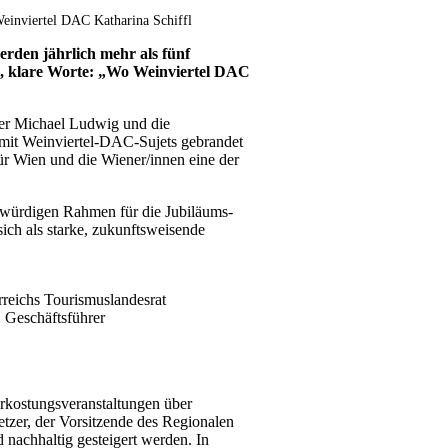
einviertel DAC Katharina Schiffl
rden jährlich mehr als fünf
l, klare Worte: „Wo Weinviertel DAC
ter Michael Ludwig und die
g mit Weinviertel-DAC-Sujets gebrandet
ür Wien und die Wiener/innen eine der
 würdigen Rahmen für die Jubiläums-
ich als starke, zukunftsweisende
reichs Tourismuslandesrat
 Geschäftsführer
erkostungsveranstaltungen über
tzer, der Vorsitzende des Regionalen
nachhaltig gesteigert werden. In