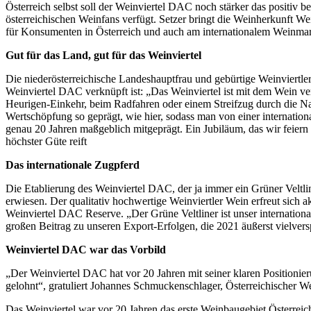
Österreich selbst soll der Weinviertel DAC noch stärker das positiv b
österreichischen Weinfans verfügt. Setzer bringt die Weinherkunft We
für Konsumenten in Österreich und auch am internationalem Weinmarkt
Gut für das Land, gut für das Weinviertel
Die niederösterreichische Landeshauptfrau und gebürtige Weinviertle
Weinviertel DAC verknüpft ist: „Das Weinviertel ist mit dem Wein ve
Heurigen-Einkehr, beim Radfahren oder einem Streifzug durch die 
Wertschöpfung so geprägt, wie hier, sodass man von einer internatio
genau 20 Jahren maßgeblich mitgeprägt. Ein Jubiläum, das wir feier
höchster Güte reift
Das internationale Zugpferd
Die Etablierung des Weinviertel DAC, der ja immer ein Grüner Veltline
erwiesen. Der qualitativ hochwertige Weinviertler Wein erfreut sich a
Weinviertel DAC Reserve. „Der Grüne Veltliner ist unser internation
großen Beitrag zu unseren Export-Erfolgen, die 2021 äußerst vielver
Weinviertel DAC war das Vorbild
„Der Weinviertel DAC hat vor 20 Jahren mit seiner klaren Positionie
gelohnt“, gratuliert Johannes Schmuckenschlager, Österreichischer W
Das Weinviertel war vor 20 Jahren das erste Weinbaugebiet Österreic