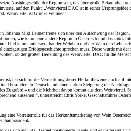
esetzte Aushängeschild der Region sein, das über große Bekanntheit und
inviertel auf den Punkt: „Weinviertel DAC ist in seiner Ursprungsidee d
: Weinviertel ist Grüner Veltliner.“
rin Johanna Mikl-Leitner freute sich über den Aufschwung der Region,
rbunden, wie kaum eine andere Region in Österreich und das spürt, fü
Natur. Und kaum anderswo, hat der Weinbau und der Wein den Lebensr
nal einzigartigen Erfolgsgeschichte sprechen muss. Diese wurde mit d
n wollen, ob der großen Bedeutung des Weinviertel DAC für die Mensch
r ist, hat sich für die Vermarktung dieser Herkunftsweine auch auf inte
ktuell besonders in Deutschland einer starken Steigerung der Nachfrage,
ales Zugpferd – und die Mehrheit davon kommt aus dem Weinviertel. Sei
sprechend aussehen!“, unterstreicht Chris Yorke, Geschäftsführer Öst
rung eine Vorreiterrolle für das Herkunftsmarketing von Wein Österrei
einbaupräsident.
hs, das sich als DAC-Gebiet positionierte. Heute sind es insgesamt 17