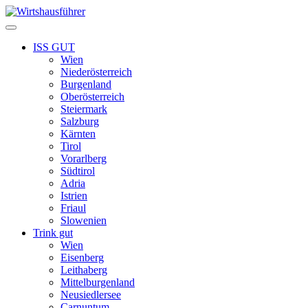
Zum
Inhalt
Menü
springen
ISS GUT
Wien
Niederösterreich
Burgenland
Oberösterreich
Steiermark
Salzburg
Kärnten
Tirol
Vorarlberg
Südtirol
Adria
Istrien
Friaul
Slowenien
Trink gut
Wien
Eisenberg
Leithaberg
Mittelburgenland
Neusiedlersee
Carnuntum